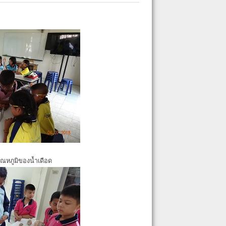
ุณหภูมิของน้ำเดือด