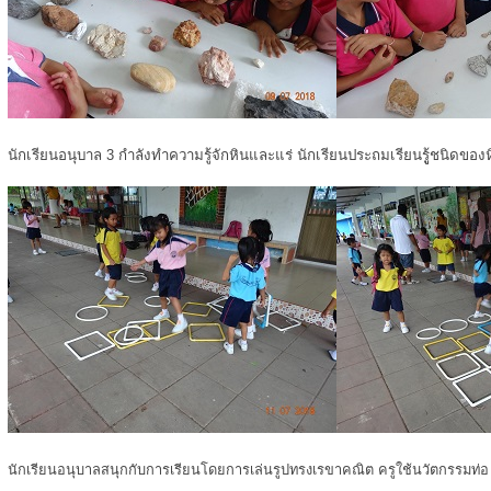
นักเรียนอนุบาล 3 กำลังทำความรู้จักหินและแร่ นักเรียนประถมเรียนรูู้ชนิดของ
นักเรียนอนุบาลสนุกกับการเรียนโดยการเล่นรูปทรงเรขาคณิต ครูใช้นวัตกรรมท่อ u