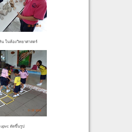
หิน ในห้องวิทยาศาสตร์
pvc ดัดขึ้นรูป