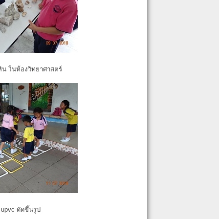
หิน ในห้องวิทยาศาสตร์
pvc ดัดขึ้นรูป