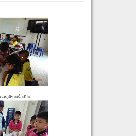
ุณหภูมิของน้ำเดือด