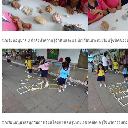
นักเรียนอนุบาล 3 กำลังทำความรู้จักหินและแร่ นักเรียนประถมเรียนรูู้ชนิดของ
นักเรียนอนุบาลสนุกกับการเรียนโดยการเล่นรูปทรงเรขาคณิต ครูใช้นวัตกรรมท่อ u