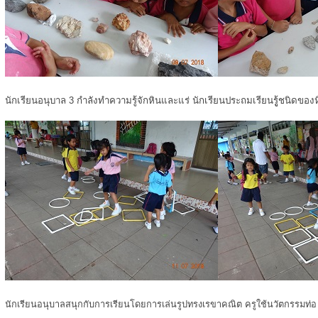
นักเรียนอนุบาล 3 กำลังทำความรู้จักหินและแร่ นักเรียนประถมเรียนรูู้ชนิดของ
นักเรียนอนุบาลสนุกกับการเรียนโดยการเล่นรูปทรงเรขาคณิต ครูใช้นวัตกรรมท่อ u