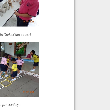
หิน ในห้องวิทยาศาสตร์
pvc ดัดขึ้นรูป