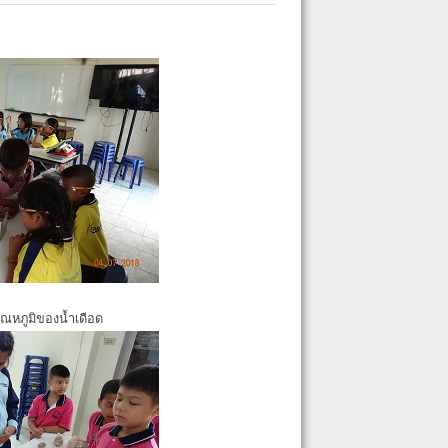
ุณหภูมิของน้ำเดือด