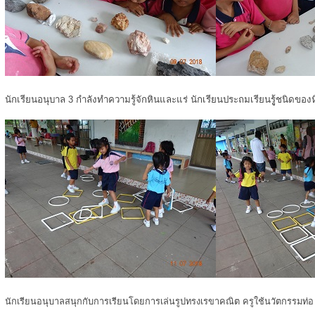
นักเรียนอนุบาล 3 กำลังทำความรู้จักหินและแร่ นักเรียนประถมเรียนรูู้ชนิดของ
นักเรียนอนุบาลสนุกกับการเรียนโดยการเล่นรูปทรงเรขาคณิต ครูใช้นวัตกรรมท่อ u