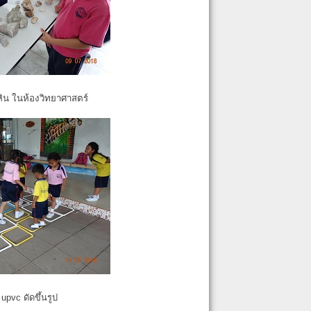
หิน ในห้องวิทยาศาสตร์
pvc ดัดขึ้นรูป