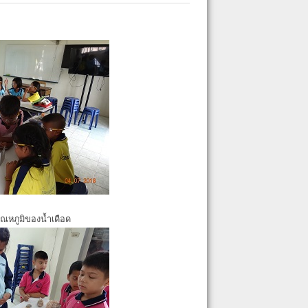
ุณหภูมิของน้ำเดือด