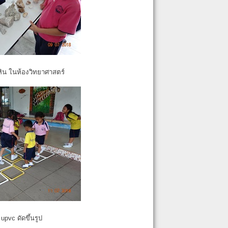
หิน ในห้องวิทยาศาสตร์
pvc ดัดขึ้นรูป