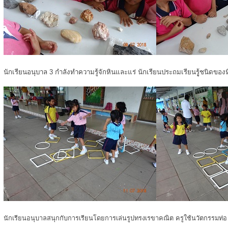
นักเรียนอนุบาล 3 กำลังทำความรู้จักหินและแร่ นักเรียนประถมเรียนรูู้ชนิดของ
นักเรียนอนุบาลสนุกกับการเรียนโดยการเล่นรูปทรงเรขาคณิต ครูใช้นวัตกรรมท่อ u