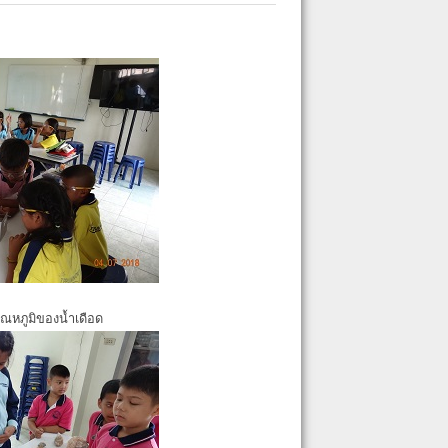
ุณหภูมิของน้ำเดือด