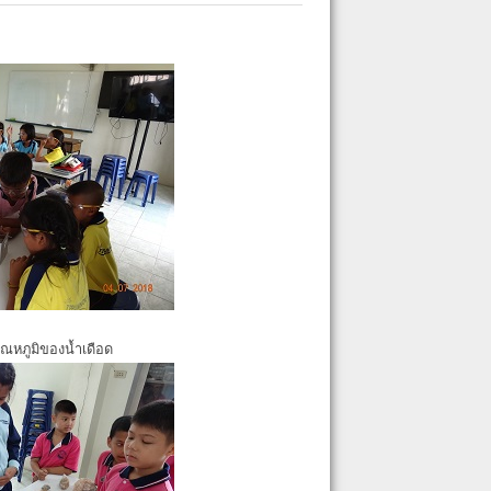
ุณหภูมิของน้ำเดือด