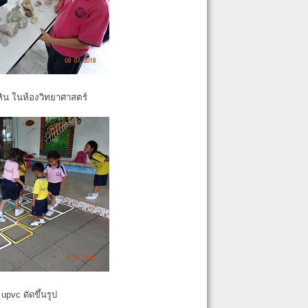
หิน ในห้องวิทยาศาสตร์
pvc ดัดขึ้นรูป