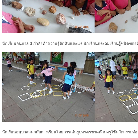
นักเรียนอนุบาล 3 กำลังทำความรู้จักหินและแร่ นักเรียนประถมเรียนรูู้ชนิดของ
นักเรียนอนุบาลสนุกกับการเรียนโดยการเล่นรูปทรงเรขาคณิต ครูใช้นวัตกรรมท่อ u