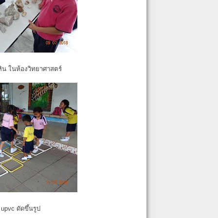
หิน ในห้องวิทยาศาสตร์
pvc ดัดขึ้นรูป