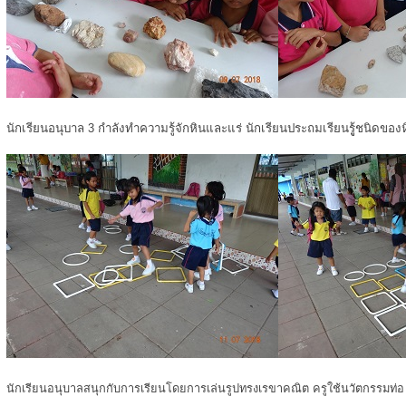
นักเรียนอนุบาล 3 กำลังทำความรู้จักหินและแร่ นักเรียนประถมเรียนรูู้ชนิดของ
นักเรียนอนุบาลสนุกกับการเรียนโดยการเล่นรูปทรงเรขาคณิต ครูใช้นวัตกรรมท่อ u