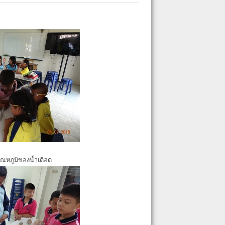
ุณหภูมิของน้ำเดือด