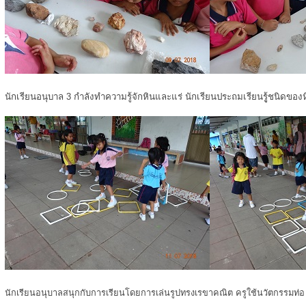
นักเรียนอนุบาล 3 กำลังทำความรู้จักหินและแร่ นักเรียนประถมเรียนรูู้ชนิดของ
นักเรียนอนุบาลสนุกกับการเรียนโดยการเล่นรูปทรงเรขาคณิต ครูใช้นวัตกรรมท่อ u