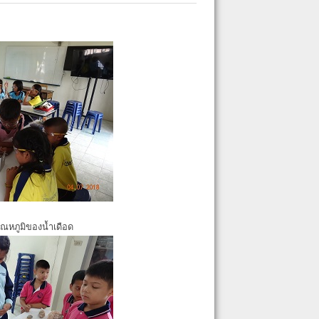
ุณหภูมิของน้ำเดือด