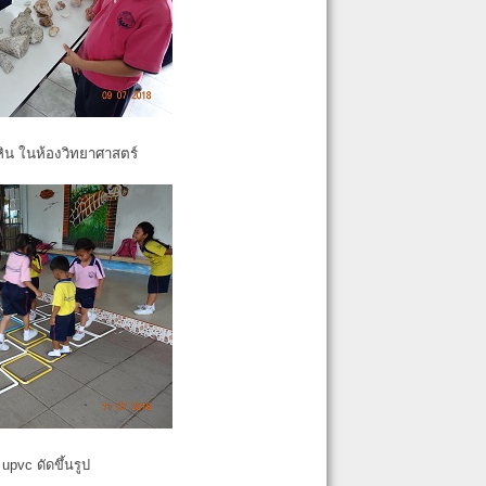
หิน ในห้องวิทยาศาสตร์
pvc ดัดขึ้นรูป