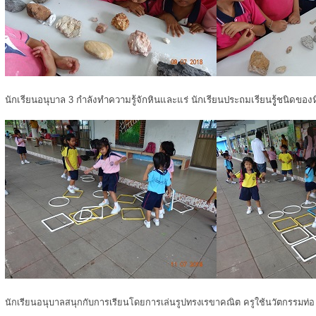
นักเรียนอนุบาล 3 กำลังทำความรู้จักหินและแร่ นักเรียนประถมเรียนรูู้ชนิดของ
นักเรียนอนุบาลสนุกกับการเรียนโดยการเล่นรูปทรงเรขาคณิต ครูใช้นวัตกรรมท่อ u