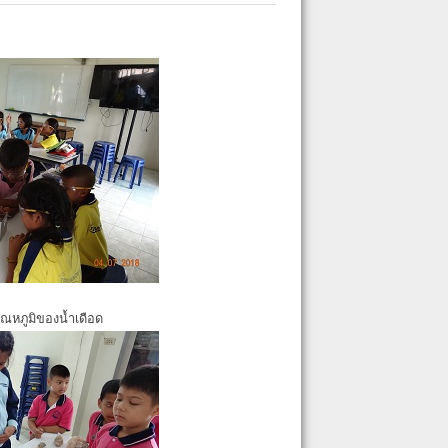
ุณหภูมิของน้ำเดือด