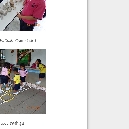
หิน ในห้องวิทยาศาสตร์
pvc ดัดขึ้นรูป