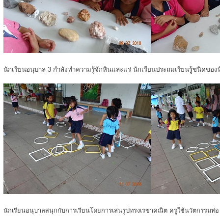
นักเรียนอนุบาล 3 กำลังทำความรู้จักหินและแร่ นักเรียนประถมเรียนรูู้ชนิดของ
นักเรียนอนุบาลสนุกกับการเรียนโดยการเล่นรูปทรงเรขาคณิต ครูใช้นวัตกรรมท่อ u