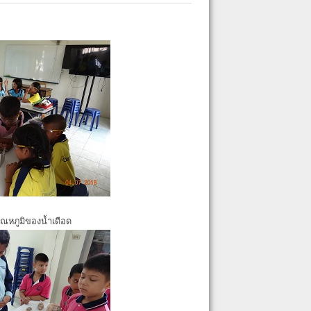
ุณหภูมิของน้ำเดือด