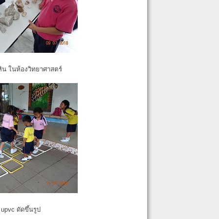
หิน ในห้องวิทยาศาสตร์
pvc ดัดขึ้นรูป