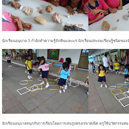
นักเรียนอนุบาล 3 กำลังทำความรู้จักหินและแร่ นักเรียนประถมเรียนรูู้ชนิดของ
นักเรียนอนุบาลสนุกกับการเรียนโดยการเล่นรูปทรงเรขาคณิต ครูใช้นวัตกรรมท่อ u