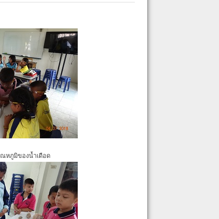
ุณหภูมิของน้ำเดือด