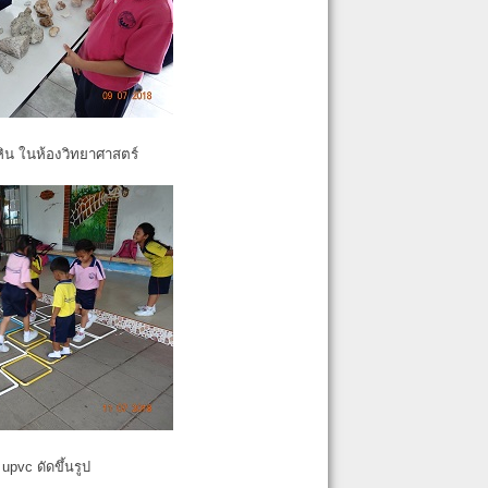
หิน ในห้องวิทยาศาสตร์
pvc ดัดขึ้นรูป