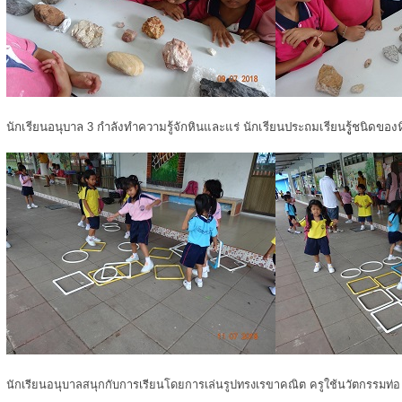
นักเรียนอนุบาล 3 กำลังทำความรู้จักหินและแร่ นักเรียนประถมเรียนรูู้ชนิดของ
นักเรียนอนุบาลสนุกกับการเรียนโดยการเล่นรูปทรงเรขาคณิต ครูใช้นวัตกรรมท่อ u