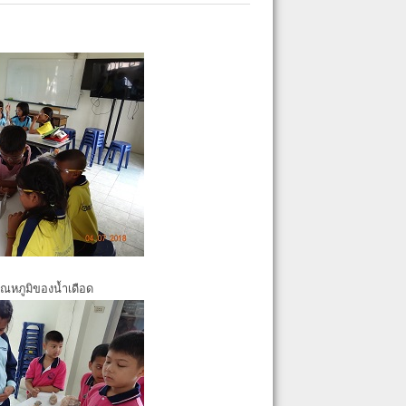
ุณหภูมิของน้ำเดือด