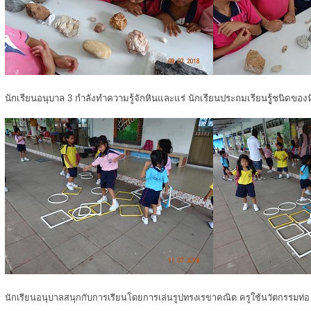
นักเรียนอนุบาล 3 กำลังทำความรู้จักหินและแร่ นักเรียนประถมเรียนรูู้ชนิดของ
นักเรียนอนุบาลสนุกกับการเรียนโดยการเล่นรูปทรงเรขาคณิต ครูใช้นวัตกรรมท่อ u