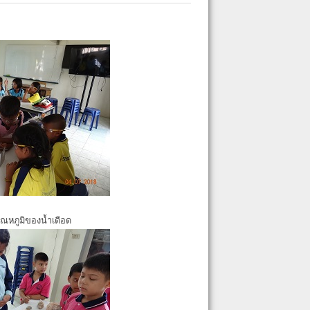
ุณหภูมิของน้ำเดือด