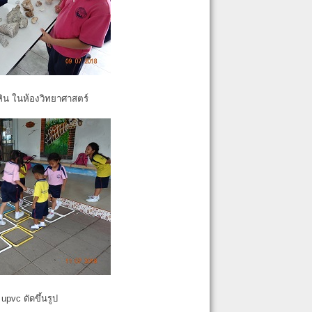
หิน ในห้องวิทยาศาสตร์
pvc ดัดขึ้นรูป