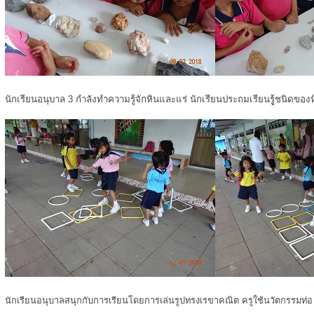
นักเรียนอนุบาล 3 กำลังทำความรู้จักหินและแร่ นักเรียนประถมเรียนรูู้ชนิดของ
นักเรียนอนุบาลสนุกกับการเรียนโดยการเล่นรูปทรงเรขาคณิต ครูใช้นวัตกรรมท่อ u