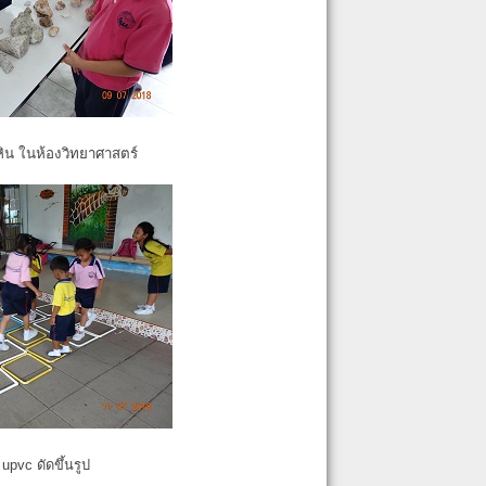
หิน ในห้องวิทยาศาสตร์
pvc ดัดขึ้นรูป