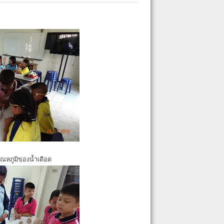
ุณหภูมิของน้ำเดือด