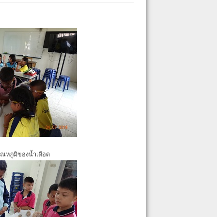
ุณหภูมิของน้ำเดือด