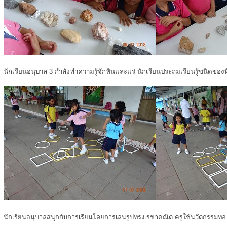
นักเรียนอนุบาล 3 กำลังทำความรู้จักหินและแร่ นักเรียนประถมเรียนรูู้ชนิดของ
นักเรียนอนุบาลสนุกกับการเรียนโดยการเล่นรูปทรงเรขาคณิต ครูใช้นวัตกรรมท่อ u