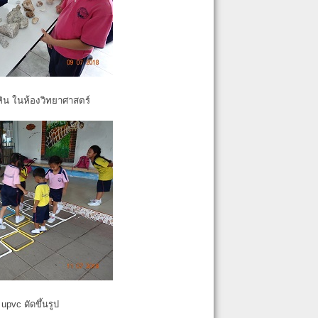
หิน ในห้องวิทยาศาสตร์
pvc ดัดขึ้นรูป