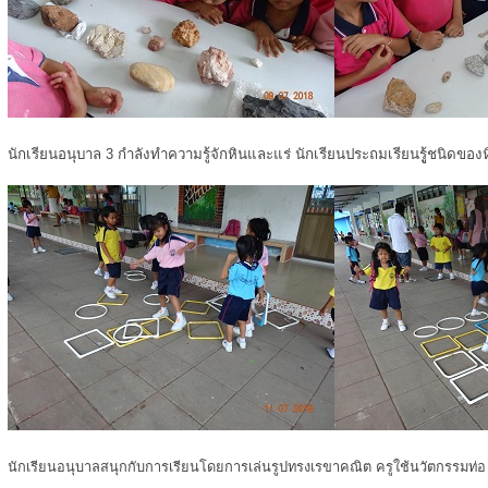
นักเรียนอนุบาล 3 กำลังทำความรู้จักหินและแร่ นักเรียนประถมเรียนรูู้ชนิดของ
นักเรียนอนุบาลสนุกกับการเรียนโดยการเล่นรูปทรงเรขาคณิต ครูใช้นวัตกรรมท่อ u