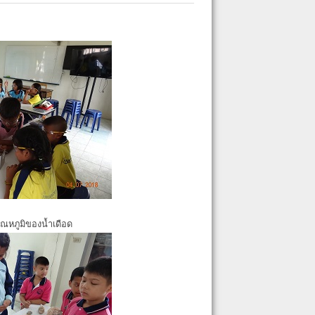
ุณหภูมิของน้ำเดือด