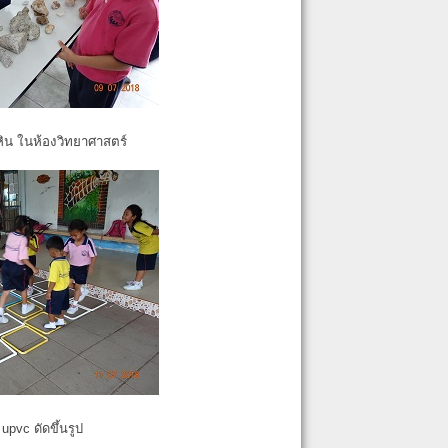
หิน ในห้องวิทยาศาสตร์
pvc ดัดขึ้นรูป