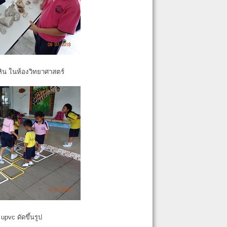
หิน ในห้องวิทยาศาสตร์
pvc ดัดขึ้นรูป