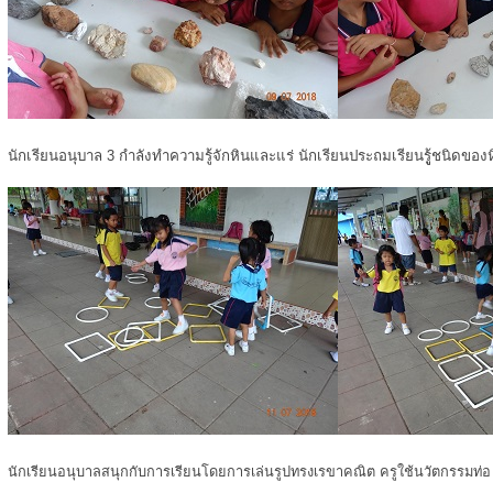
นักเรียนอนุบาล 3 กำลังทำความรู้จักหินและแร่ นักเรียนประถมเรียนรูู้ชนิดของ
นักเรียนอนุบาลสนุกกับการเรียนโดยการเล่นรูปทรงเรขาคณิต ครูใช้นวัตกรรมท่อ u