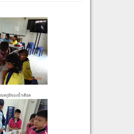
ุณหภูมิของน้ำเดือด