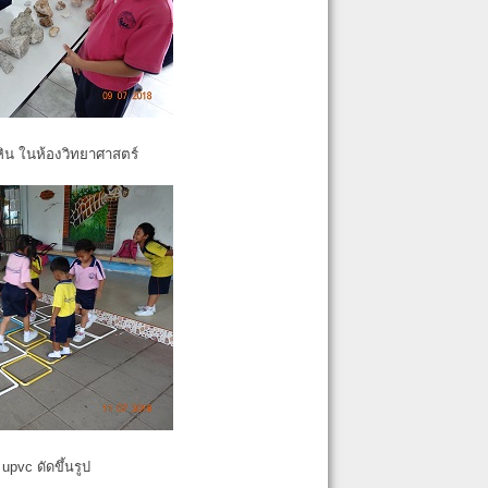
หิน ในห้องวิทยาศาสตร์
pvc ดัดขึ้นรูป