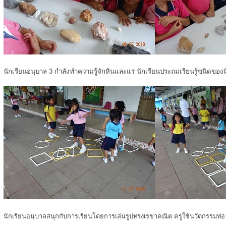
นักเรียนอนุบาล 3 กำลังทำความรู้จักหินและแร่ นักเรียนประถมเรียนรูู้ชนิดของ
นักเรียนอนุบาลสนุกกับการเรียนโดยการเล่นรูปทรงเรขาคณิต ครูใช้นวัตกรรมท่อ u