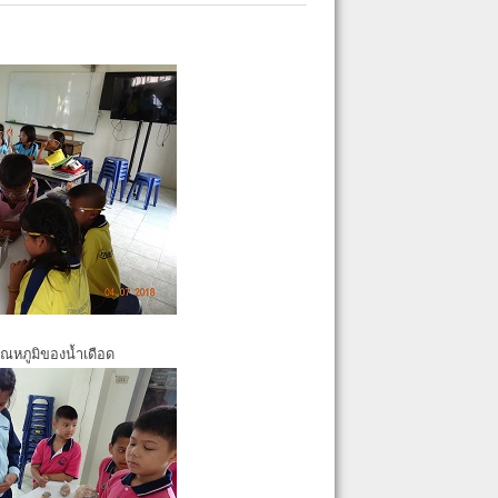
ุณหภูมิของน้ำเดือด