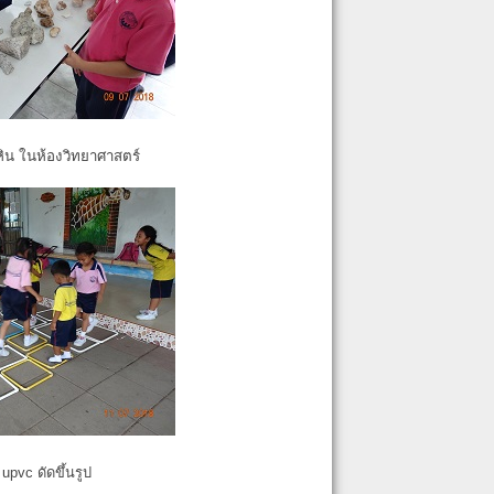
หิน ในห้องวิทยาศาสตร์
pvc ดัดขึ้นรูป