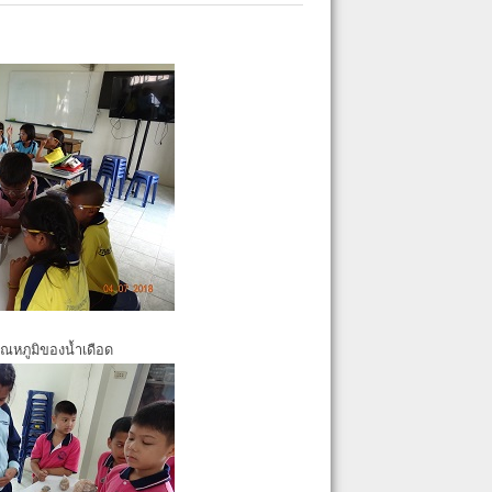
ุณหภูมิของน้ำเดือด