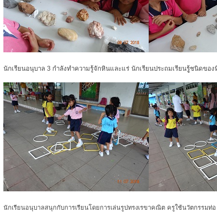
นักเรียนอนุบาล 3 กำลังทำความรู้จักหินและแร่ นักเรียนประถมเรียนรูู้ชนิดของ
นักเรียนอนุบาลสนุกกับการเรียนโดยการเล่นรูปทรงเรขาคณิต ครูใช้นวัตกรรมท่อ u