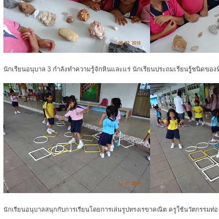
นักเรียนอนุบาล 3 กำลังทำความรู้จักหินและแร่ นักเรียนประถมเรียนรูู้ชนิดของ
นักเรียนอนุบาลสนุกกับการเรียนโดยการเล่นรูปทรงเรขาคณิต ครูใช้นวัตกรรมท่อ u