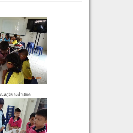
ุณหภูมิของน้ำเดือด