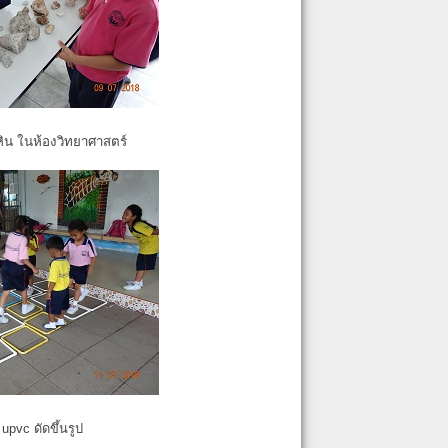
หิน ในห้องวิทยาศาสตร์
pvc ดัดขึ้นรูป