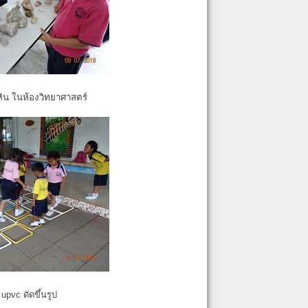
หิน ในห้องวิทยาศาสตร์
pvc ดัดขึ้นรูป