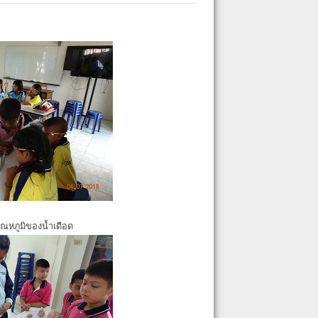
ุณหภูมิของน้ำเดือด