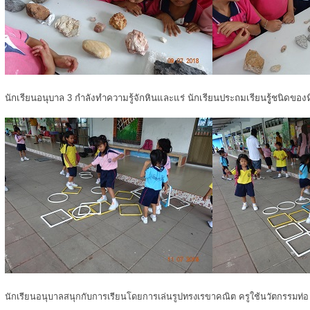
นักเรียนอนุบาล 3 กำลังทำความรู้จักหินและแร่ นักเรียนประถมเรียนรูู้ชนิดของ
นักเรียนอนุบาลสนุกกับการเรียนโดยการเล่นรูปทรงเรขาคณิต ครูใช้นวัตกรรมท่อ u