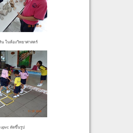
หิน ในห้องวิทยาศาสตร์
pvc ดัดขึ้นรูป