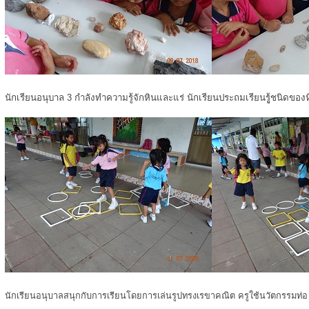
นักเรียนอนุบาล 3 กำลังทำความรู้จักหินและแร่ นักเรียนประถมเรียนรูู้ชนิดของ
นักเรียนอนุบาลสนุกกับการเรียนโดยการเล่นรูปทรงเรขาคณิต ครูใช้นวัตกรรมท่อ u