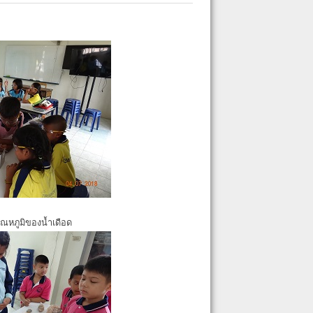
ุณหภูมิของน้ำเดือด