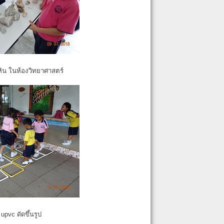
หิน ในห้องวิทยาศาสตร์
pvc ดัดขึ้นรูป