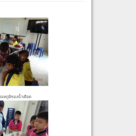
ุณหภูมิของน้ำเดือด