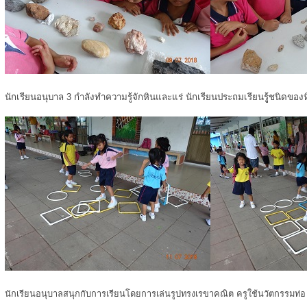
นักเรียนอนุบาล 3 กำลังทำความรู้จักหินและแร่ นักเรียนประถมเรียนรูู้ชนิดของ
นักเรียนอนุบาลสนุกกับการเรียนโดยการเล่นรูปทรงเรขาคณิต ครูใช้นวัตกรรมท่อ u