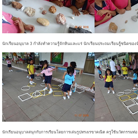
นักเรียนอนุบาล 3 กำลังทำความรู้จักหินและแร่ นักเรียนประถมเรียนรูู้ชนิดของ
นักเรียนอนุบาลสนุกกับการเรียนโดยการเล่นรูปทรงเรขาคณิต ครูใช้นวัตกรรมท่อ u