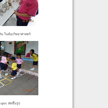
หิน ในห้องวิทยาศาสตร์
pvc ดัดขึ้นรูป