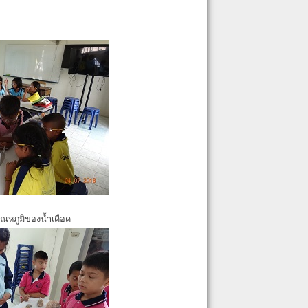
ุณหภูมิของน้ำเดือด