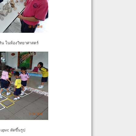
หิน ในห้องวิทยาศาสตร์
pvc ดัดขึ้นรูป