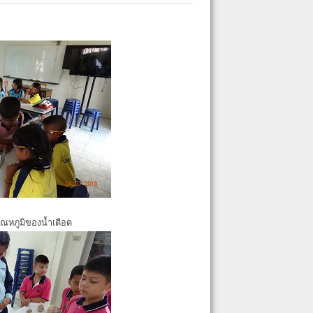
ุณหภูมิของน้ำเดือด