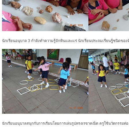
นักเรียนอนุบาล 3 กำลังทำความรู้จักหินและแร่ นักเรียนประถมเรียนรูู้ชนิดของ
นักเรียนอนุบาลสนุกกับการเรียนโดยการเล่นรูปทรงเรขาคณิต ครูใช้นวัตกรรมท่อ u