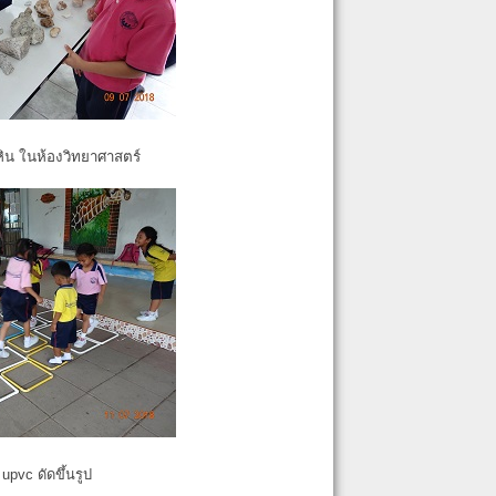
หิน ในห้องวิทยาศาสตร์
pvc ดัดขึ้นรูป