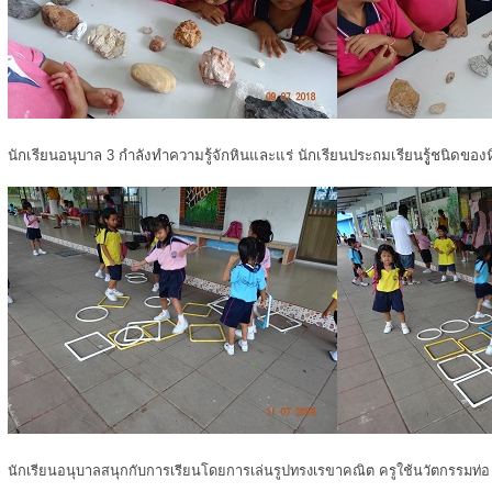
นักเรียนอนุบาล 3 กำลังทำความรู้จักหินและแร่ นักเรียนประถมเรียนรูู้ชนิดของ
นักเรียนอนุบาลสนุกกับการเรียนโดยการเล่นรูปทรงเรขาคณิต ครูใช้นวัตกรรมท่อ u