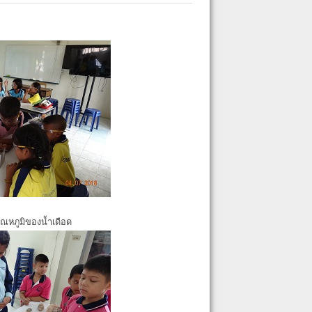
ุณหภูมิของน้ำเดือด