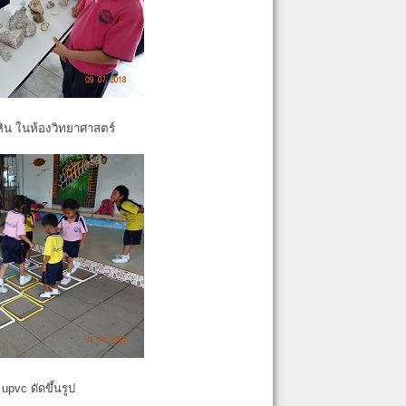
หิน ในห้องวิทยาศาสตร์
pvc ดัดขึ้นรูป