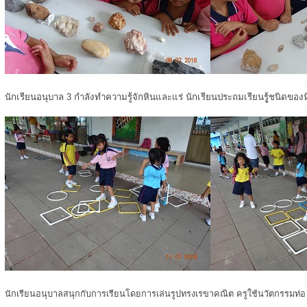
นักเรียนอนุบาล 3 กำลังทำความรู้จักหินและแร่ นักเรียนประถมเรียนรูู้ชนิดของ
นักเรียนอนุบาลสนุกกับการเรียนโดยการเล่นรูปทรงเรขาคณิต ครูใช้นวัตกรรมท่อ u