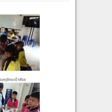
ุณหภูมิของน้ำเดือด