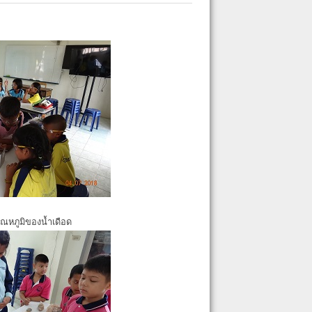
ุณหภูมิของน้ำเดือด