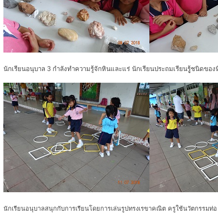
นักเรียนอนุบาล 3 กำลังทำความรู้จักหินและแร่ นักเรียนประถมเรียนรูู้ชนิดของ
นักเรียนอนุบาลสนุกกับการเรียนโดยการเล่นรูปทรงเรขาคณิต ครูใช้นวัตกรรมท่อ u