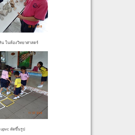
หิน ในห้องวิทยาศาสตร์
pvc ดัดขึ้นรูป