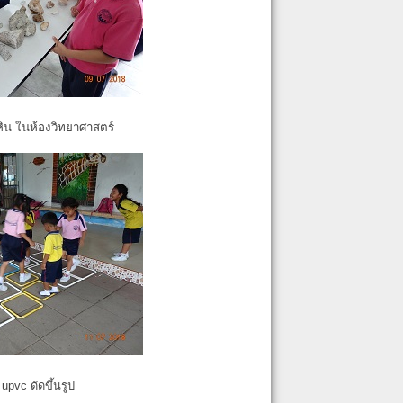
หิน ในห้องวิทยาศาสตร์
pvc ดัดขึ้นรูป