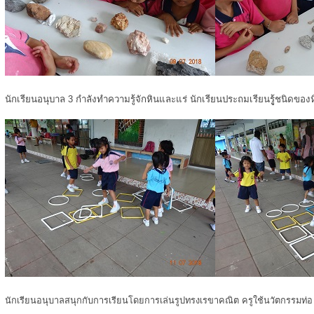
นักเรียนอนุบาล 3 กำลังทำความรู้จักหินและแร่ นักเรียนประถมเรียนรูู้ชนิดของ
นักเรียนอนุบาลสนุกกับการเรียนโดยการเล่นรูปทรงเรขาคณิต ครูใช้นวัตกรรมท่อ u