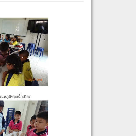
ุณหภูมิของน้ำเดือด