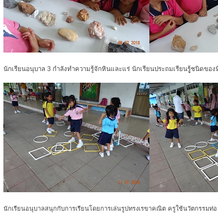
นักเรียนอนุบาล 3 กำลังทำความรู้จักหินและแร่ นักเรียนประถมเรียนรูู้ชนิดของ
นักเรียนอนุบาลสนุกกับการเรียนโดยการเล่นรูปทรงเรขาคณิต ครูใช้นวัตกรรมท่อ u