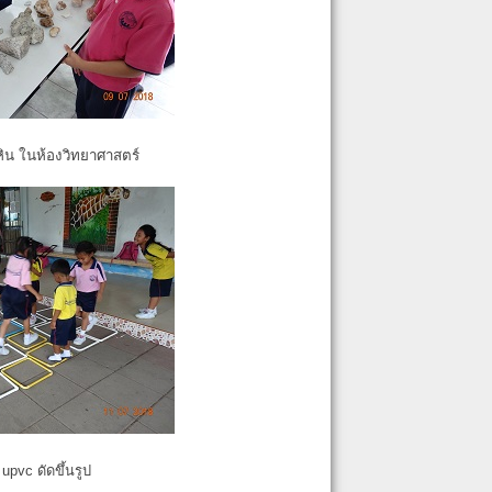
หิน ในห้องวิทยาศาสตร์
pvc ดัดขึ้นรูป