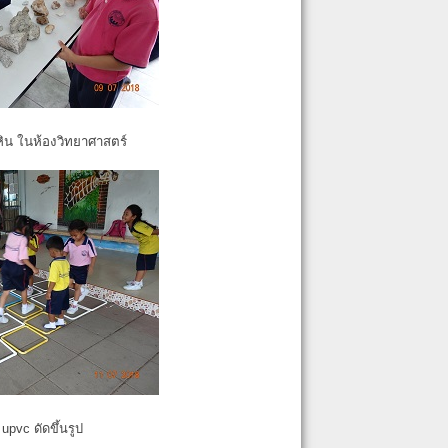
หิน ในห้องวิทยาศาสตร์
pvc ดัดขึ้นรูป