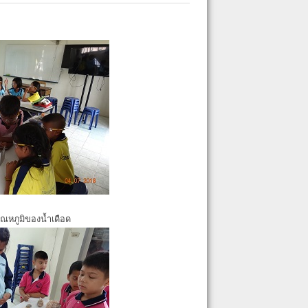
ุณหภูมิของน้ำเดือด