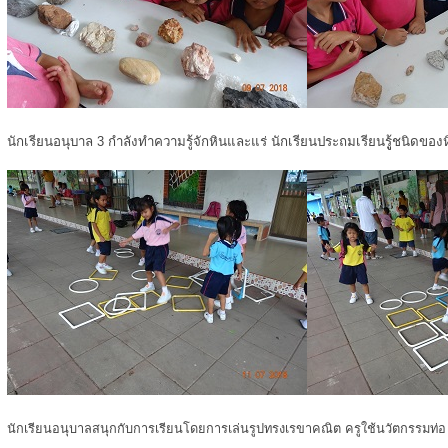
นักเรียนอนุบาล 3 กำลังทำความรู้จักหินและแร่ นักเรียนประถมเรียนรูู้ชนิดของ
นักเรียนอนุบาลสนุกกับการเรียนโดยการเล่นรูปทรงเรขาคณิต ครูใช้นวัตกรรมท่อ u