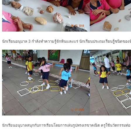
นักเรียนอนุบาล 3 กำลังทำความรู้จักหินและแร่ นักเรียนประถมเรียนรูู้ชนิดของ
นักเรียนอนุบาลสนุกกับการเรียนโดยการเล่นรูปทรงเรขาคณิต ครูใช้นวัตกรรมท่อ u