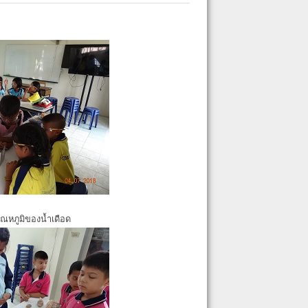
ุณหภูมิของน้ำเดือด