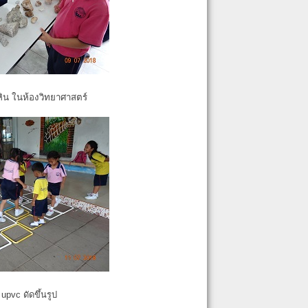
หิน ในห้องวิทยาศาสตร์
pvc ดัดขึ้นรูป