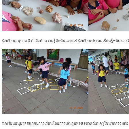
นักเรียนอนุบาล 3 กำลังทำความรู้จักหินและแร่ นักเรียนประถมเรียนรูู้ชนิดของ
นักเรียนอนุบาลสนุกกับการเรียนโดยการเล่นรูปทรงเรขาคณิต ครูใช้นวัตกรรมท่อ u