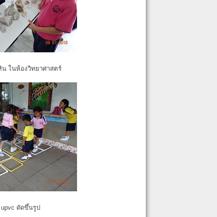
หิน ในห้องวิทยาศาสตร์
pvc ดัดขึ้นรูป