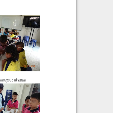
ุณหภูมิของน้ำเดือด