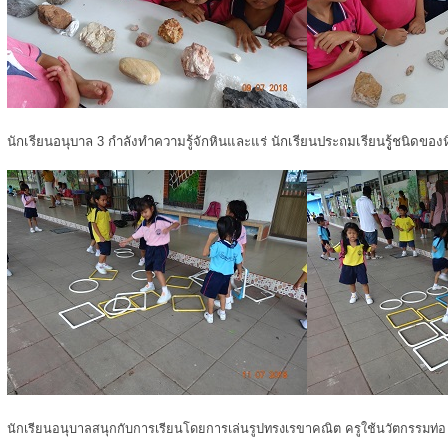
นักเรียนอนุบาล 3 กำลังทำความรู้จักหินและแร่ นักเรียนประถมเรียนรูู้ชนิดของ
นักเรียนอนุบาลสนุกกับการเรียนโดยการเล่นรูปทรงเรขาคณิต ครูใช้นวัตกรรมท่อ u