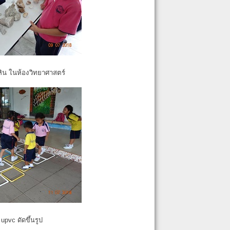
หิน ในห้องวิทยาศาสตร์
pvc ดัดขึ้นรูป