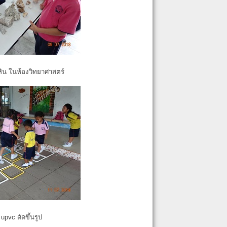
หิน ในห้องวิทยาศาสตร์
pvc ดัดขึ้นรูป