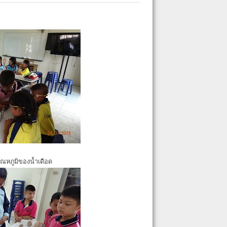
ุณหภูมิของน้ำเดือด