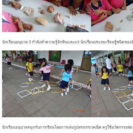
นักเรียนอนุบาล 3 กำลังทำความรู้จักหินและแร่ นักเรียนประถมเรียนรูู้ชนิดของ
นักเรียนอนุบาลสนุกกับการเรียนโดยการเล่นรูปทรงเรขาคณิต ครูใช้นวัตกรรมท่อ u