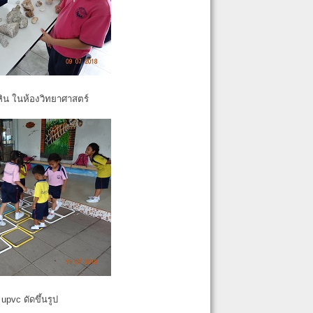
หิน ในห้องวิทยาศาสตร์
pvc ดัดขึ้นรูป