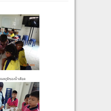
ุณหภูมิของน้ำเดือด