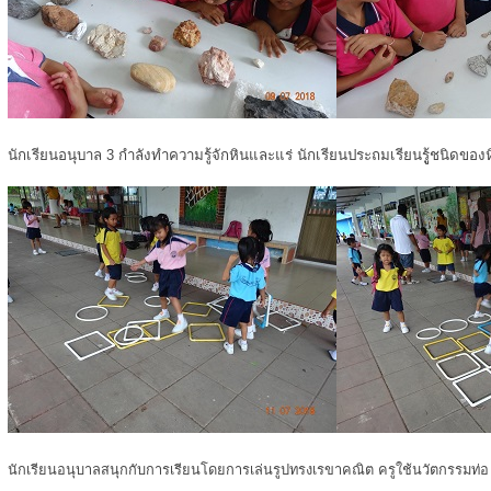
นักเรียนอนุบาล 3 กำลังทำความรู้จักหินและแร่ นักเรียนประถมเรียนรูู้ชนิดของ
นักเรียนอนุบาลสนุกกับการเรียนโดยการเล่นรูปทรงเรขาคณิต ครูใช้นวัตกรรมท่อ u