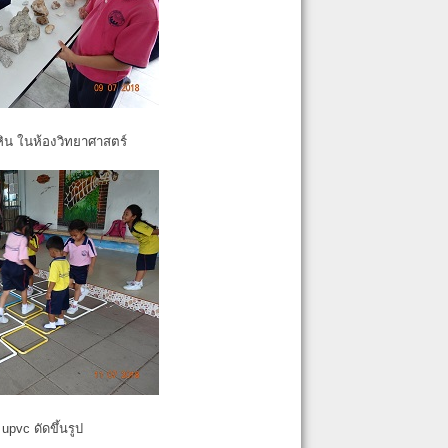
หิน ในห้องวิทยาศาสตร์
pvc ดัดขึ้นรูป