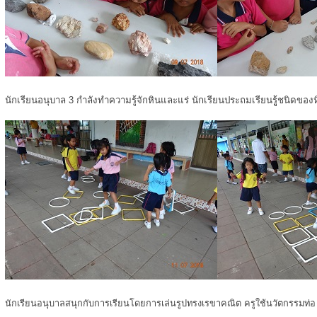
นักเรียนอนุบาล 3 กำลังทำความรู้จักหินและแร่ นักเรียนประถมเรียนรูู้ชนิดของ
นักเรียนอนุบาลสนุกกับการเรียนโดยการเล่นรูปทรงเรขาคณิต ครูใช้นวัตกรรมท่อ u