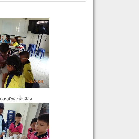
ุณหภูมิของน้ำเดือด