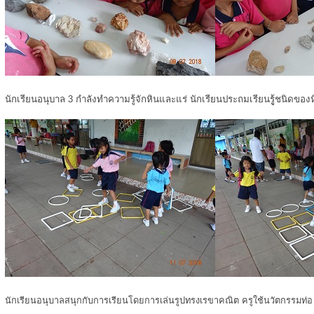
นักเรียนอนุบาล 3 กำลังทำความรู้จักหินและแร่ นักเรียนประถมเรียนรูู้ชนิดของ
นักเรียนอนุบาลสนุกกับการเรียนโดยการเล่นรูปทรงเรขาคณิต ครูใช้นวัตกรรมท่อ u