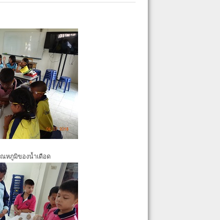
ุณหภูมิของน้ำเดือด