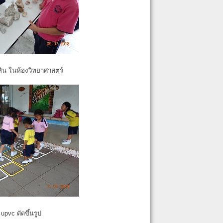
หิน ในห้องวิทยาศาสตร์
pvc ดัดขึ้นรูป