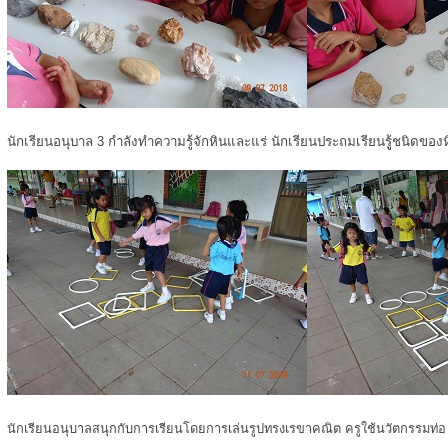
นักเรียนอนุบาล 3 กำลังทำความรู้จักหินและแร่ นักเรียนประถมเรียนรูู้ชนิดของ
นักเรียนอนุบาลสนุกกับการเรียนโดยการเล่นรูปทรงเรขาคณิต ครูใช้นวัตกรรมท่อ u