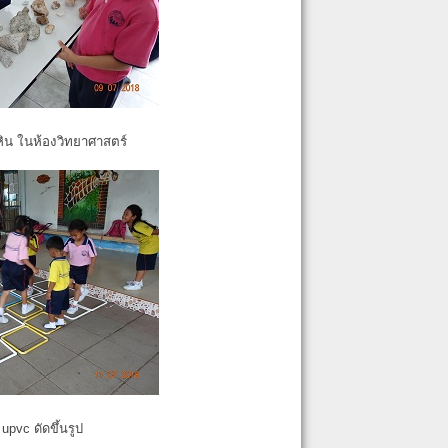
หิน ในห้องวิทยาศาสตร์
pvc ดัดขึ้นรูป