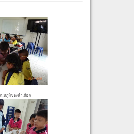
ุณหภูมิของน้ำเดือด