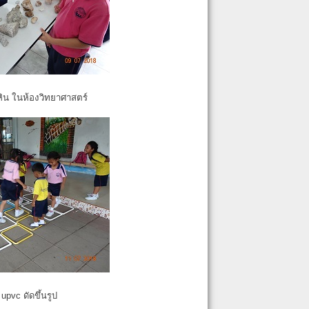
หิน ในห้องวิทยาศาสตร์
pvc ดัดขึ้นรูป