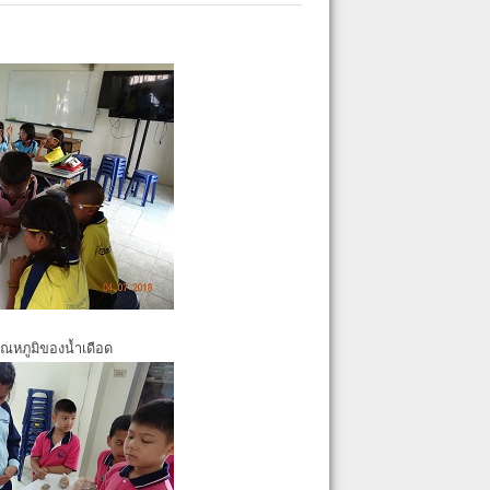
ุณหภูมิของน้ำเดือด