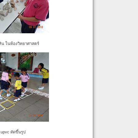
หิน ในห้องวิทยาศาสตร์
pvc ดัดขึ้นรูป