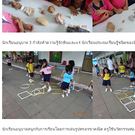
นักเรียนอนุบาล 3 กำลังทำความรู้จักหินและแร่ นักเรียนประถมเรียนรูู้ชนิดของ
นักเรียนอนุบาลสนุกกับการเรียนโดยการเล่นรูปทรงเรขาคณิต ครูใช้นวัตกรรมท่อ u