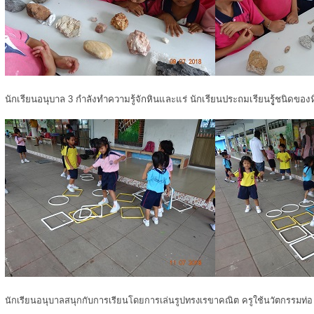
นักเรียนอนุบาล 3 กำลังทำความรู้จักหินและแร่ นักเรียนประถมเรียนรูู้ชนิดของ
นักเรียนอนุบาลสนุกกับการเรียนโดยการเล่นรูปทรงเรขาคณิต ครูใช้นวัตกรรมท่อ u