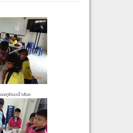
ุณหภูมิของน้ำเดือด