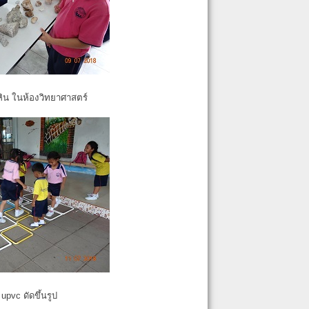
หิน ในห้องวิทยาศาสตร์
pvc ดัดขึ้นรูป