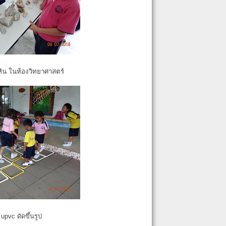
หิน ในห้องวิทยาศาสตร์
pvc ดัดขึ้นรูป