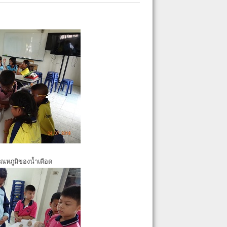
ุณหภูมิของน้ำเดือด