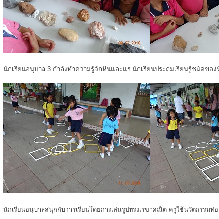
นักเรียนอนุบาล 3 กำลังทำความรู้จักหินและแร่ นักเรียนประถมเรียนรูู้ชนิดของ
นักเรียนอนุบาลสนุกกับการเรียนโดยการเล่นรูปทรงเรขาคณิต ครูใช้นวัตกรรมท่อ u