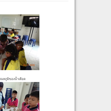
ุณหภูมิของน้ำเดือด