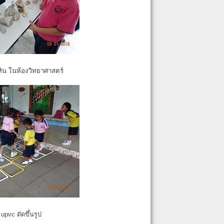
หิน ในห้องวิทยาศาสตร์
pvc ดัดขึ้นรูป