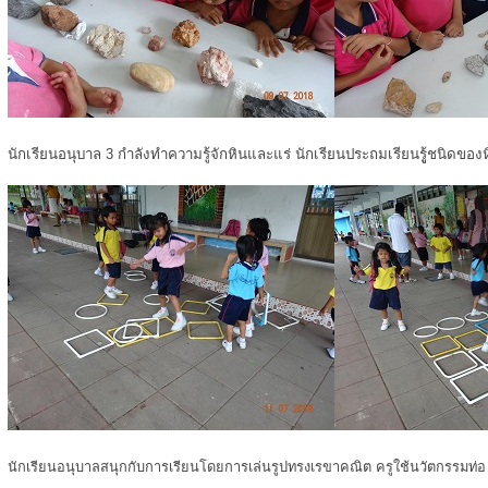
นักเรียนอนุบาล 3 กำลังทำความรู้จักหินและแร่ นักเรียนประถมเรียนรูู้ชนิดของ
นักเรียนอนุบาลสนุกกับการเรียนโดยการเล่นรูปทรงเรขาคณิต ครูใช้นวัตกรรมท่อ u