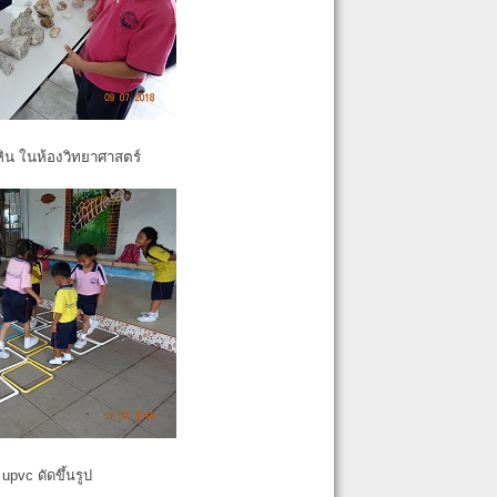
หิน ในห้องวิทยาศาสตร์
pvc ดัดขึ้นรูป