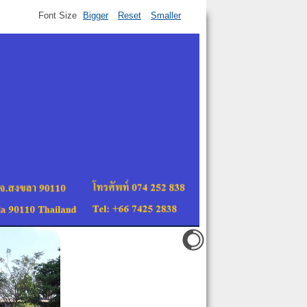
Font Size
Bigger
Reset
Smaller