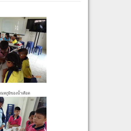
ุณหภูมิของน้ำเดือด