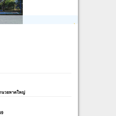
อำนวยหาดใหญ่
69