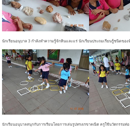
นักเรียนอนุบาล 3 กำลังทำความรู้จักหินและแร่ นักเรียนประถมเรียนรูู้ชนิดของ
นักเรียนอนุบาลสนุกกับการเรียนโดยการเล่นรูปทรงเรขาคณิต ครูใช้นวัตกรรมท่อ u