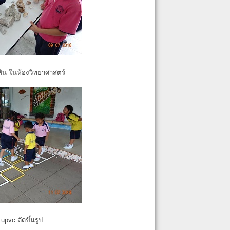
หิน ในห้องวิทยาศาสตร์
pvc ดัดขึ้นรูป