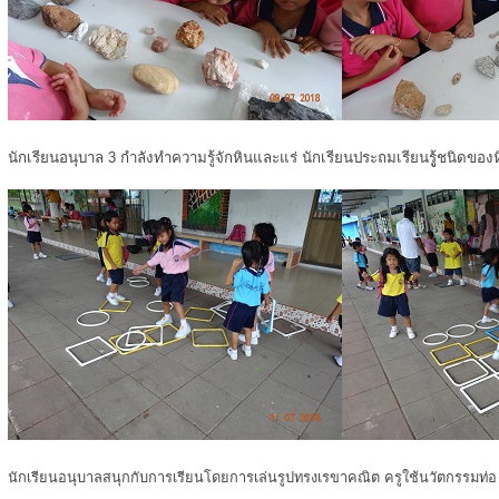
นักเรียนอนุบาล 3 กำลังทำความรู้จักหินและแร่ นักเรียนประถมเรียนรูู้ชนิดของ
นักเรียนอนุบาลสนุกกับการเรียนโดยการเล่นรูปทรงเรขาคณิต ครูใช้นวัตกรรมท่อ u