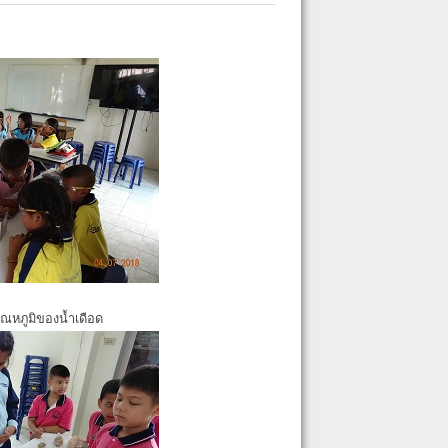
ุณหภูมิของน้ำเดือด