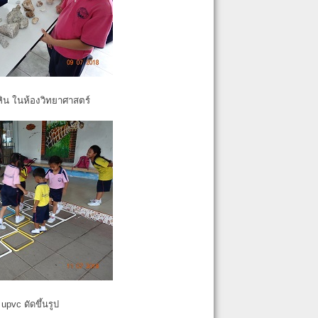
หิน ในห้องวิทยาศาสตร์
pvc ดัดขึ้นรูป