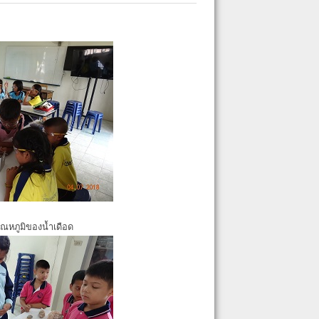
ุณหภูมิของน้ำเดือด