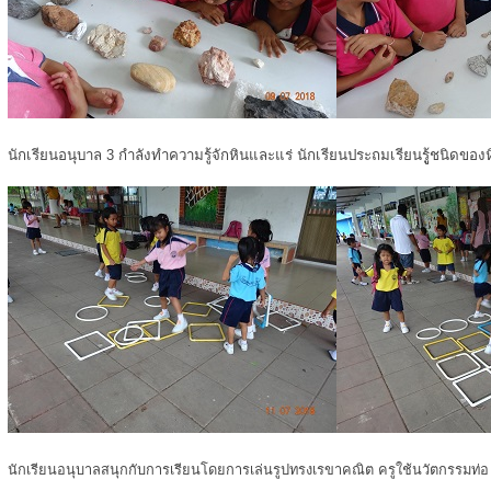
นักเรียนอนุบาล 3 กำลังทำความรู้จักหินและแร่ นักเรียนประถมเรียนรูู้ชนิดของ
นักเรียนอนุบาลสนุกกับการเรียนโดยการเล่นรูปทรงเรขาคณิต ครูใช้นวัตกรรมท่อ u