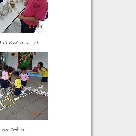
หิน ในห้องวิทยาศาสตร์
pvc ดัดขึ้นรูป