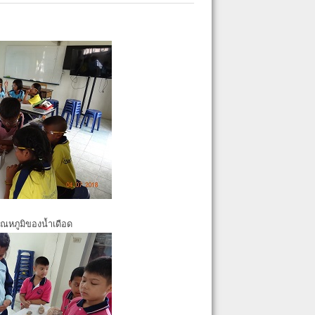
ุณหภูมิของน้ำเดือด