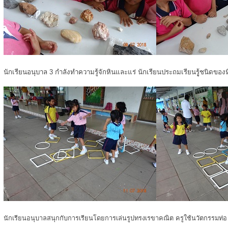
นักเรียนอนุบาล 3 กำลังทำความรู้จักหินและแร่ นักเรียนประถมเรียนรูู้ชนิดของ
นักเรียนอนุบาลสนุกกับการเรียนโดยการเล่นรูปทรงเรขาคณิต ครูใช้นวัตกรรมท่อ u