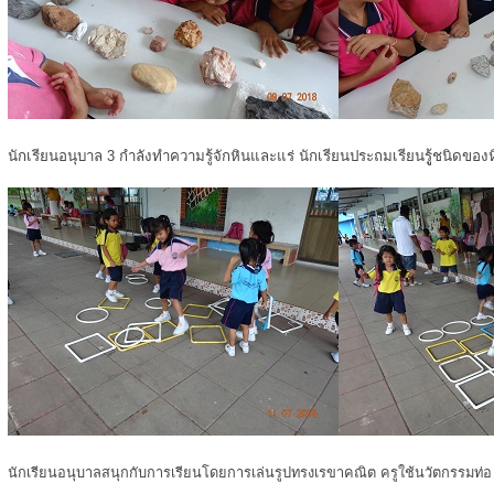
นักเรียนอนุบาล 3 กำลังทำความรู้จักหินและแร่ นักเรียนประถมเรียนรูู้ชนิดของ
นักเรียนอนุบาลสนุกกับการเรียนโดยการเล่นรูปทรงเรขาคณิต ครูใช้นวัตกรรมท่อ u