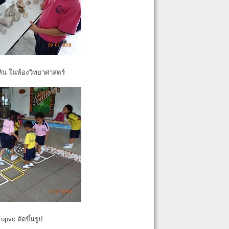
หิน ในห้องวิทยาศาสตร์
pvc ดัดขึ้นรูป