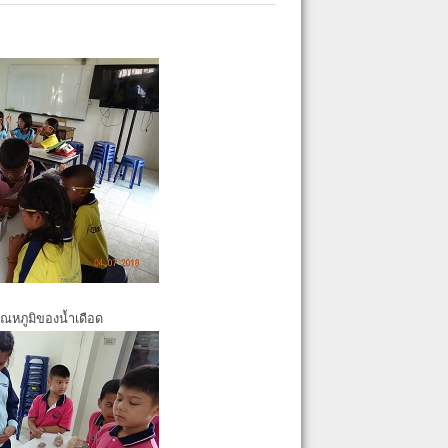
ุณหภูมิของน้ำเดือด