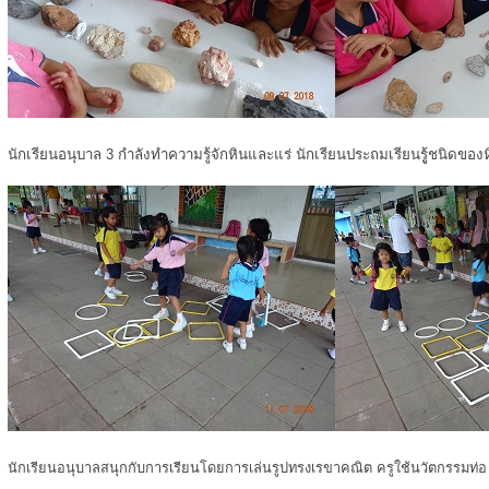
นักเรียนอนุบาล 3 กำลังทำความรู้จักหินและแร่ นักเรียนประถมเรียนรูู้ชนิดของ
นักเรียนอนุบาลสนุกกับการเรียนโดยการเล่นรูปทรงเรขาคณิต ครูใช้นวัตกรรมท่อ u