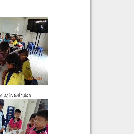
ุณหภูมิของน้ำเดือด