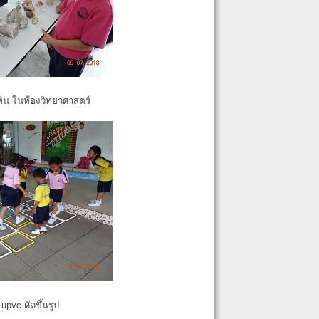
หิน ในห้องวิทยาศาสตร์
pvc ดัดขึ้นรูป